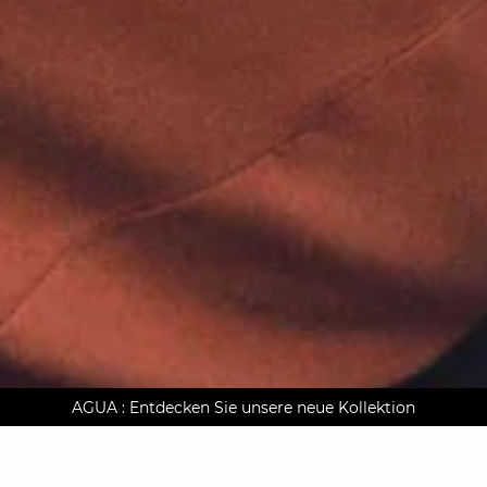
AGUA : Entdecken Sie unsere neue Kollektion
Kostenlose Lieferung nach Hause ab 150 €
Klarna auf Rechnung bezahlen