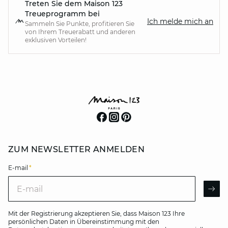
Treten Sie dem Maison 123
Treueprogramm bei
Ich melde mich an
Sammeln Sie Punkte, profitieren Sie
von Ihrem Treuerabatt und anderen
exklusiven Vorteilen!
ZUM NEWSLETTER ANMELDEN
E-mail
*
E-mail
AR
Mit der Registrierung akzeptieren Sie, dass Maison 123 Ihre
persönlichen Daten in Übereinstimmung mit den