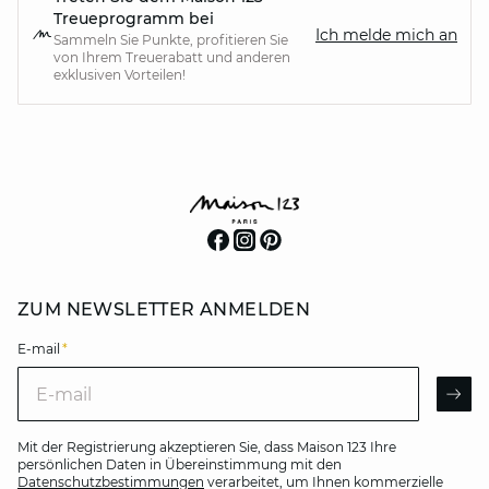
Treueprogramm bei
Ich melde mich an
Sammeln Sie Punkte, profitieren Sie
von Ihrem Treuerabatt und anderen
exklusiven Vorteilen!
ZUM NEWSLETTER ANMELDEN
E-mail
*
E-mail
AR
Mit der Registrierung akzeptieren Sie, dass Maison 123 Ihre
persönlichen Daten in Übereinstimmung mit den
Datenschutzbestimmungen
verarbeitet, um Ihnen kommerzielle