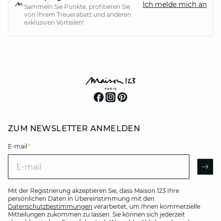
Ich melde mich an
Sammeln Sie Punkte, profitieren Sie
von Ihrem Treuerabatt und anderen
exklusiven Vorteilen!
ZUM NEWSLETTER ANMELDEN
E-mail
*
E-mail
AR
Mit der Registrierung akzeptieren Sie, dass Maison 123 Ihre
persönlichen Daten in Übereinstimmung mit den
Datenschutzbestimmungen
verarbeitet, um Ihnen kommerzielle
Mitteilungen zukommen zu lassen. Sie können sich jederzeit