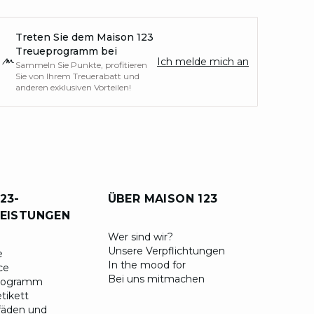
Treten Sie dem Maison 123
Treueprogramm bei
Ich melde mich an
Sammeln Sie Punkte, profitieren
Sie von Ihrem Treuerabatt und
anderen exklusiven Vorteilen!
23-
ÜBER MAISON 123
LEISTUNGEN
​Wer sind wir?
Unsere Verpflichtungen
e
In the mood for
ce
Bei uns mitmachen
programm
tikett
fäden und