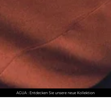
AGUA : Entdecken Sie unsere neue Kollektion
Kostenlose Lieferung nach Hause ab 150 €
Klarna auf Rechnung bezahlen